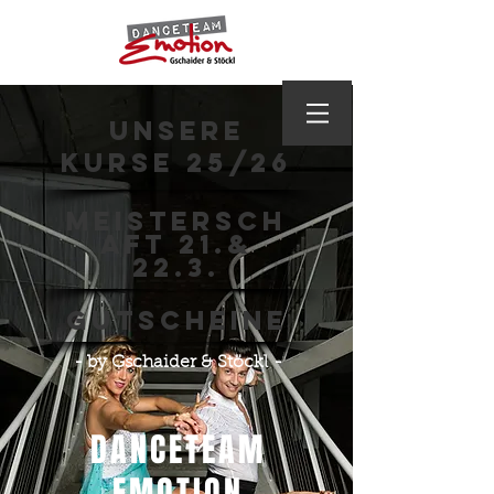
Unsere
Kurse 25/26
Meistersch
aft 21.&
22.3.
Gutscheine
- by Gschaider & Stöckl -
DANCETEAM
EMOTION